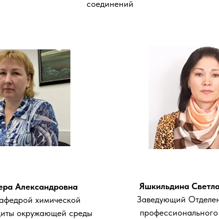
соединений
Яшкильдина Светл
ера Александровна
Заведующий Отделен
афедрой химической
профессионального
щиты окружающей среды