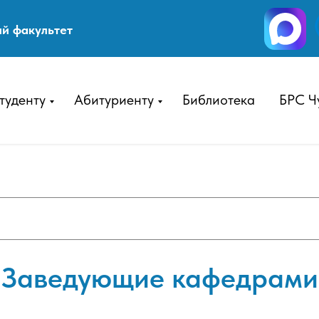
й факультет
туденту
Абитуриенту
Библиотека
БРС Ч
Заведующие кафедрами