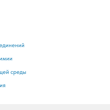
оединений
химии
щей среды
ия