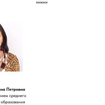
химии
ана Петровна
ием среднего
 образования