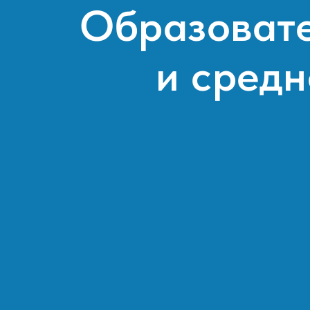
Образоват
и сред