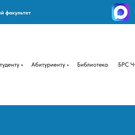
й факультет
туденту
Абитуриенту
Библиотека
БРС Ч