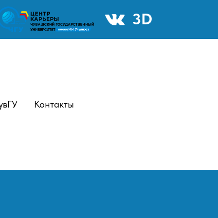
3D
увГУ
Контакты