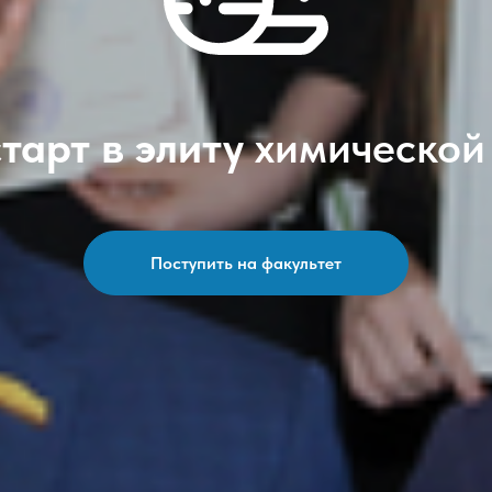
старт в элиту
химическо
Поступить на факультет