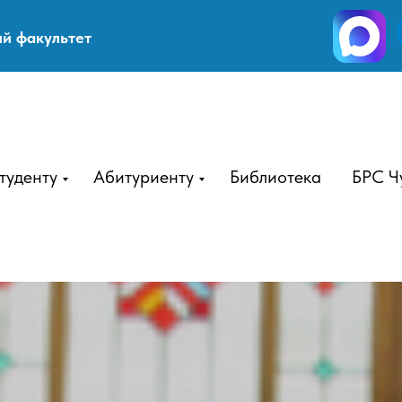
й факультет
туденту
Абитуриенту
Библиотека
БРС Ч