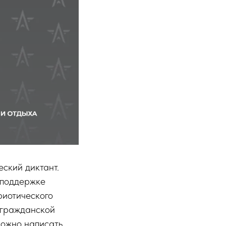
ский диктант.
 поддержке
риотического
 гражданской
можно написать