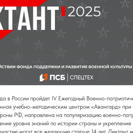
да в России пройдет IV Ежегодный Военно-патриотиче
анная учебно-методическим центром «Авангард» при
роны РФ, направлена на популяризацию военно-пат
ение уровня знаний по истории страны и укрепление
участие могут все желающие старше 14 лет. Диктант 