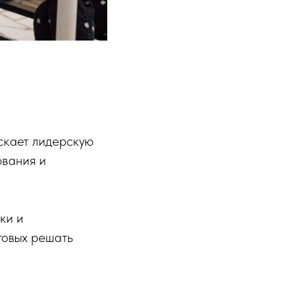
скает лидерскую
ования и
ки и
товых решать