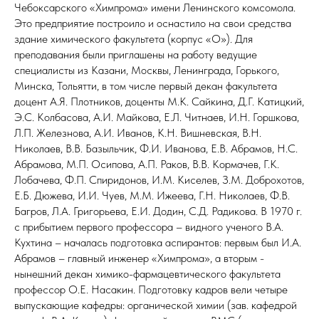
Чебоксарского «Химпрома» имени Ленинского комсомола.
Это предприятие построило и оснастило на свои средства
здание химического факультета (корпус «О»). Для
преподавания были приглашены на работу ведущие
специалисты из Казани, Москвы, Ленинграда, Горького,
Минска, Тольятти, в том числе первый декан факультета
доцент А.Я. Плотников, доценты М.К. Сайкина, Д.Г. Катицкий,
Э.С. Колбасова, А.И. Майкова, Е.Л. Читнаев, И.Н. Горшкова,
Л.П. Железнова, А.И. Иванов, К.Н. Вишневская, В.Н.
Николаев, В.В. Базыльчик, Ф.И. Иванова, Е.В. Абрамов, Н.С.
Абрамова, М.П. Осипова, А.П. Раков, В.В. Кормачев, Г.К.
Лобачева, Ф.П. Спиридонов, И.М. Киселев, З.М. Доброхотов,
Е.Б. Дюжева, И.И. Чуев, М.М. Ижеева, Г.Н. Николаев, Ф.В.
Багров, Л.А. Григорьева, Е.И. Додин, С.Д. Радикова. В 1970 г.
с прибытием первого профессора – видного ученого В.А.
Кухтина – началась подготовка аспирантов: первым был И.А.
Абрамов – главный инженер «Химпрома», а вторым -
нынешний декан химико-фармацевтического факультета
профессор О.Е. Насакин. Подготовку кадров вели четыре
выпускающие кафедры: органической химии (зав. кафедрой