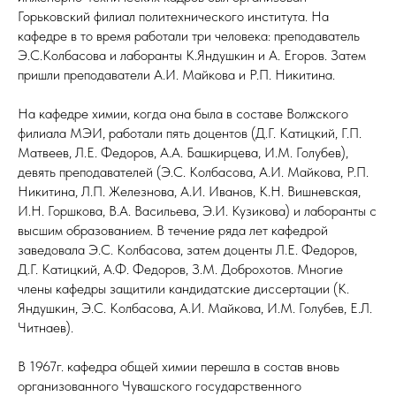
Горьковский филиал политехнического института. На
кафедре в то время работали три человека: преподаватель
Э.С.Колбасова и лаборанты К.Яндушкин и А. Егоров. Затем
пришли преподаватели А.И. Майкова и Р.П. Никитина.
На кафедре химии, когда она была в составе Волжского
филиала МЭИ, работали пять доцентов (Д.Г. Катицкий, Г.П.
Матвеев, Л.Е. Федоров, А.А. Башкирцева, И.М. Голубев),
девять преподавателей (Э.С. Колбасова, А.И. Майкова, Р.П.
Никитина, Л.П. Железнова, А.И. Иванов, К.Н. Вишневская,
И.Н. Горшкова, В.А. Васильева, Э.И. Кузикова) и лаборанты с
высшим образованием. В течение ряда лет кафедрой
заведовала Э.С. Колбасова, затем доценты Л.Е. Федоров,
Д.Г. Катицкий, А.Ф. Федоров, З.М. Доброхотов. Многие
члены кафедры защитили кандидатские диссертации (К.
Яндушкин, Э.С. Колбасова, А.И. Майкова, И.М. Голубев, Е.Л.
Читнаев).
В 1967г. кафедра общей химии перешла в состав вновь
организованного Чувашского государственного