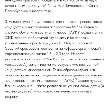
ежегодные призеры и победители в конкурсах на лучшую
студенческую работу в МГУ им. М.В.Ломоносова и Санкт-
Петербурском университете.
3. Аспирантура. Всем известен очень низкий процент защит
кандидатских диссертаций аспирантами ВУЗов. Однако
система обучения и воспитания через НАУКУ, созданная на
ХФФ, делает необратимой эту защиту и не просто в
установленный срок 4 года, а на 100% д о с р о ч н о!
Средний срок работы аспиранта на кафедре органической и
фармацевтической химии 1,5 – 2,3 года. Известен
уникальный в истории ВУЗов России случай (наша студентка
Алексеева А.), закончила магистратуру с уже написанной
кандидатской диссертацией. Таким образом «домашняя,
очень уважительная к студентам – нашим детям» обстановка
пронизанная интеллигентностью и НАУКОЙ делает чудеса.
На «выходе» очень часто родители не узнают своих детей (и
мы, иногда, тоже) – насколько они меняются в лучшую
сторону.