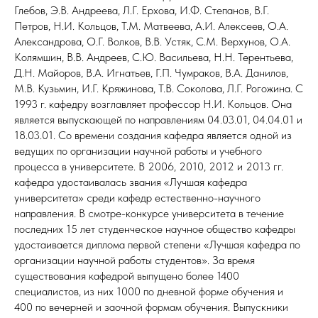
Глебов, Э.В. Андреева, Л.Г. Ерхова, И.Ф. Степанов, В.Г.
Петров, Н.И. Кольцов, Т.М. Матвеева, А.И. Алексеев, О.А.
Александрова, О.Г. Волков, В.В. Устяк, С.М. Верхунов, О.А.
Колямшин, В.В. Андреев, С.Ю. Васильева, Н.Н. Терентьева,
Д.Н. Майоров, В.А. Игнатьев, Г.П. Чумраков, В.А. Данилов,
М.В. Кузьмин, И.Г. Кряжинова, Т.В. Соколова, Л.Г. Рогожина. С
1993 г. кафедру возглавляет профессор Н.И. Кольцов. Она
является выпускающей по направлениям 04.03.01, 04.04.01 и
18.03.01. Со времени создания кафедра является одной из
ведущих по организации научной работы и учебного
процесса в университете. В 2006, 2010, 2012 и 2013 гг.
кафедра удостаивалась звания «Лучшая кафедра
университета» среди кафедр естественно-научного
направления. В смотре-конкурсе университета в течение
последних 15 лет студенческое научное общество кафедры
удостаивается диплома первой степени «Лучшая кафедра по
организации научной работы студентов». За время
существования кафедрой выпущено более 1400
специалистов, из них 1000 по дневной форме обучения и
400 по вечерней и заочной формам обучения. Выпускники