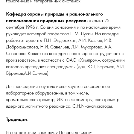
гомогенных и гетерогенных системах.
Кафедра охраны природы и рационального
использования природных ресурсов
открыта 25
сентября 1996 г. Со дня основания и по настоящее время
руководит кафедрой профессор П.М. Лукин. На кафедре
работают доценты П.Н. Эндюськин, А.И. Козлов, И.В.
Добросмыслова, Н.И. Савельев, Л.И. Мухортова, А.А.
Сазанова. Коллектив кафедры плодотворно сотрудничает с
производством, в частности с ОАО «Химпром», сотрудники
которого преподают спецпредметы (доц. Ю.Т. Ефремов, А.И.
Ефремов,А.И.Ефимов).
Для проведения научных используется современное
лабораторное оборудование, в том числе,
хроматомасспектрометр, ИК-спектрометры, спектрометр
ядерного магнитного резонанса, С,Н,N-анализаторы.
Традиции
.
В соответствии с взятым у Цезаря девизом: