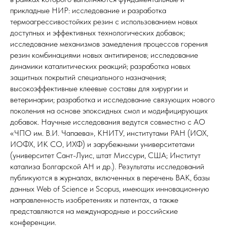
прикладные НИР: исследование и разработка
термоагрессивостойких резин с использованием новых
доступных и эффективных технологических добавок;
исследование механизмов замедления процессов горения
резин комбинациями новых антипиренов; исследование
динамики каталитических реакций; разработка новых
защитных покрытий специального назначения;
высокоэффективные клеевые составы для хирургии и
ветеринарии; разработка и исследование связующих нового
поколения на основе эпоксидных смол и модифицирующих
добавок. Научные исследования ведутся совместно с АО
«ЧПО им. В.И. Чапаева», КНИТУ, институтами РАН (ИОХ,
ИОФХ, ИК СО, ИХФ) и зарубежными университетами
(университет Сант-Луис, штат Миссури, США; Институт
катализа Болгарской АН и др.). Результаты исследований
публикуются в журналах, включенных в перечень ВАК, базы
данных Web of Science и Scopus, имеющих инновационную
направленность изобретениях и патентах, а также
представляются на международные и российские
конференции.