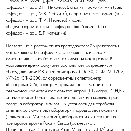
– проф. В.А. Кухтин), физической химии и ВМС (зав.
кафедрой – доц. В.Н. Николаев), аналитической химии (зав.
кафедрой – доц. М.К. Сайкина), неорганической химии (зав.
кафедрой – доц. Ф.И. Иванова) и одна
общеуниверситетская – кафедра общей химии (зав.
кафедрой – доц. Д.Г. Катицкий).
Постепенно с ростом опыта преподавателей укреплялась и
материальная база факультета, пополнялись склады
химреактивов, заработала стеклодувная мастерская. В
настоящее время факультет располагает современным
оборудованием: ИК-спектрометрами (UR-20,10, ФСМ-1202,
УФ-26, СФ-2000, флюоресцентный спектрометр
«Панорама-02», спектрометром ядерного магнитного
резонанса, хромато-масс спектрометром (Шимадзу), С,H,N-
анализатором, более чем шестью десятками компьютеров,
создана лаборатория пилотных установок для отработки
опытных регламентов, лаборатория порошковых покрытий
(совместно с Минэкологии), лаборатории синтеза новых
препаратов против Рака и Спида (совместно с
Национальным Институтом Рака, Мериленд, США) и многое