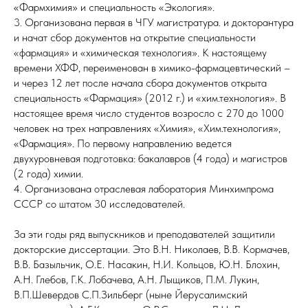
«Фармхимия» и специальность «Экология».
3. Организована первая в ЧГУ магистратура. и докторантура
и начат сбор документов на открытие специальности
«фармация» и «химическая технология». К настоящему
времени ХФФ, переименован в химико-фармацевтический –
и через 12 лет после начала сбора документов открыта
специальность «Фармация» (2012 г.) и «хим.технология». В
настоящее время число студентов возросло с 270 до 1000
человек на трех направлениях «Химия», «Хим.технология»,
«Фармация». По первому направлению ведется
двухуровневая подготовка: бакалавров (4 года) и магистров
(2 года) химии.
4. Организована отраслевая лаборатория Минхимпрома
СССР со штатом 30 исследователей.
За эти годы ряд выпускников и преподавателей защитили
докторские диссертации. Это В.Н. Николаев, В.В. Кормачев,
В.В. Базыльчик, О.Е. Насакин, Н.И. Кольцов, Ю.Н. Блохин,
А.Н. Глебов, Г.К. Лобачева, А.Н. Лыщиков, П.М. Лукин,
В.П.Шевердов С.П.Зильберг (ныне Йерусалимский