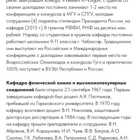
ребят выигравших конкурс «Умник» «I-Volga», студенты со
своими докладами постоянно занимают 1-2 места на
конференциях и конкурсах в МГУ и СПГУ, молодые
сотрудники (4) лауреаты стипендии Президента России, на
кафедре (2015 г.) 8 грантов РФФИ, РНФ на десятки млн.
рублей. Наряду со студентами в кружках кафедры постоянно
работают школьники 9-11 классов г. Чебоксар. Традиционно
они выступают на Российских и Международных
конференциях с докладами завоевывают первые места на
Всероссийских Олимпиадах и конкурсах Гугл и практически
100% поступают в ВУЗЫ Республики и России.
Кафедра физической химии и высокомолекулярных
соединений
была открыта 23 сентября 1967 года. Первым
заведующим кафедрой был доцент А.Я. Плотников,
прибывший из Горьковского университета. В 1970 году
кафедру возглавил доцент В.Н. Николаев, защитивший
докторскую диссертацию в 1984 году. В последующие годы
на кафедру пришли преподаватели и сотрудники: В.Н.
Абрамов, В.И. Коршунова, И.И. Чуев, Ф.В. Багров, А.О.
Смолин, Г.К. Лобачева, В.А. Петрухина, С.Д. Радикова, А.Н.