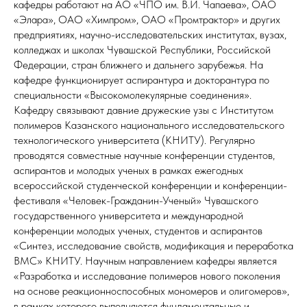
кафедры работают на АО «ЧПО им. В.И. Чапаева», ОАО
«Элара», ОАО «Химпром», ОАО «Промтрактор» и других
предприятиях, научно-исследовательских институтах, вузах,
колледжах и школах Чувашской Республики, Российской
Федерации, стран ближнего и дальнего зарубежья. На
кафедре функционирует аспирантура и докторантура по
специальности «Высокомолекулярные соединения».
Кафедру связывают давние дружеские узы с Институтом
полимеров Казанского национального исследовательского
технологического университета (КНИТУ). Регулярно
проводятся совместные научные конференции студентов,
аспирантов и молодых ученых в рамках ежегодных
всероссийской студенческой конференции и конференции-
фестиваля «Человек-Гражданин-Ученый» Чувашского
государственного университета и международной
конференции молодых ученых, студентов и аспирантов
«Синтез, исследование свойств, модификация и переработка
ВМС» КНИТУ. Научным направлением кафедры является
«Разработка и исследование полимеров нового поколения
на основе реакционноспособных мономеров и олигомеров»,
в рамках которого выполняются фундаментальные и