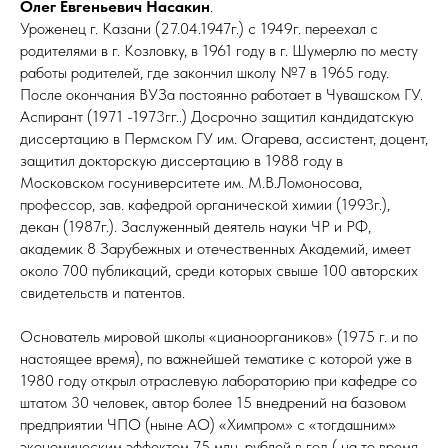
Олег Евгеньевич Насакин
.
Уроженец г. Казани (27.04.1947г.) с 1949г. переехал с
родителями в г. Козловку, в 1961 году в г. Шумерлю по месту
работы родителей, где закончил школу №7 в 1965 году.
После окончания ВУЗа постоянно работает в Чувашском ГУ.
Аспирант (1971 -1973гг..) Досрочно защитил кандидатскую
диссертацию в Пермском ГУ им. Огарева, ассистент, доцент,
защитил докторскую диссертацию в 1988 году в
Московском госуниверситете им. М.В.Ломоносова,
профессор, зав. кафедрой органической химии (1993г.),
декан (1987г.). Заслуженный деятель науки ЧР и РФ,
академик 8 Зарубежных и отечественных Академий, имеет
около 700 публикаций, среди которых свыше 100 авторских
свидетельств и патентов.
Основатель мировой школы «цианооргаников» (1975 г. и по
настоящее время), по важнейшей тематике с которой уже в
1980 году открыл отраслевую лабораторию при кафедре со
штатом 30 человек, автор более 15 внедрений на базовом
предприятии ЧПО (ныне АО) «Химпром» с «тогдашним»
экономическим эффектом 75 млн. рублей в год ( на то время