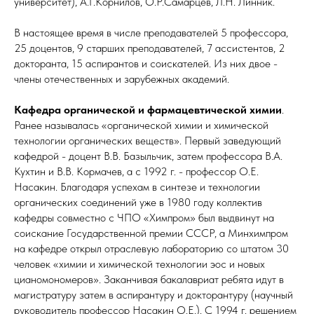
университет), А.Г.Корнилов, О.Р.Самарцев, Л.Н. Линник.
В настоящее время в числе преподавателей 5 профессора,
25 доцентов, 9 старших преподавателей, 7 ассистентов, 2
докторанта, 15 аспирантов и соискателей. Из них двое -
члены отечественных и зарубежных академий.
Кафедра органической и фармацевтической химии
.
Ранее называлась «органической химии и химической
технологии органических веществ». Первый заведующий
кафедрой - доцент В.В. Базыльчик, затем профессора В.А.
Кухтин и В.В. Кормачев, а с 1992 г. - профессор О.Е.
Насакин. Благодаря успехам в синтезе и технологии
органических соединений уже в 1980 году коллектив
кафедры совместно с ЧПО «Химпром» был выдвинут на
соискание Государственной премии СССР, а Минхимпром
на кафедре открыл отраслевую лабораторию со штатом 30
человек «химии и химической технологии эос и новых
цианомономеров». Заканчивая бакалавриат ребята идут в
магистратуру затем в аспирантуру и докторантуру (научный
руководитель профессор Насакин О.Е.). С 1994 г. решением