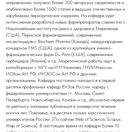
направлению получено более 300 авторских свидетельств и
опубликовано более 1500 статей в ведущих отечественных и
зарубежных периодических изданиях. На кафедре идет
интенсивная разработка новых фармпрепаратов совместно с
Национальным институтом рака и здоровья в Мериленде
(США), Пермской фармакадемией, современных
инсектицидов с Biochem Pharma (Канада), международным
концерном FMS (США), одной из крупнейших химико-
фармацевтических фирм Du Pont (США), современных
гербицидов (Япония) и т.д. Теоретический работы идут в
коллоборации с МГУ им.И.Н.Ульянова, ГНИИХтеосом,
ИОХом АН РФ, ИНЭОСом АН РФ и другими
организациями. Кафедра постоянно находится в первой
десятке профильных кафедр ВУЗов России, наряду с
федеральными университетами гг.. Москвы, Санкт-
Петербурга, Новосибирска, Казани и т.д., абсолютно первая
по рейтингу значимых публикаций в университе течение
многих лет, Поволжье, и в десятке лучших классических
университетов России. (По сайтам Web of Science, Scopus.
Map of Science). В настоящее время на кафедре более 10