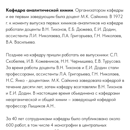
Кафедра аналитической химии
. Организатором кафедры
и ее первым заведующим была доцент М.К. Сайкина. В 1972
г. к моменту выпуска первых химиков-аналитиков на кафедре
работали доценты В.Н. Тихонов, Е.Б. Дюжева, Е.И. Додин,
ассистенты Л.И. Николаева, Л.А. Григорьева, Г.Н. Николаев,
В.А. Васильева.
Позднее на кафедру пришли работать ее выпускники: С.П.
Скобелев, И.В. Кожевников, Н.Н. Чернышева, Е.В. Турусова.
За время работы доценты В.Н. Тихонов и Е.И. Додин стали
профессорами, ассистенты Л.А. Григорьева, Г.Н. Николаев,
Н.С. Янко - доцентами. М.К. Сайкина заведовала кафедрой в
течение десяти лет, затем кафедру возглавляли В.Н. Тихонов
и Е.И. Додин. В настоящее время обьединена с кафедрами
неорганической и общей химии – заведующий кафедрой
профессор Лыщиков А.Н..
За 40 лет сотрудниками кафедры было опубликовано около
600 работ, в том числе 4 монографии в центральных