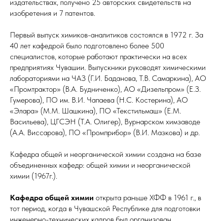
издательствах, получено 25 авторских свидетельств на
изобретения и 7 патентов.
Первый выпуск химиков-аналитиков состоялся в 1972 г. За
40 лет кафедрой было подготовлено более 500
специалистов, которые работают практически на всех
предприятиях Чувашии. Выпускники руководят химическими
лабораториями на ЧАЗ (Г.И. Баданова, Т.В. Самаркина), АО
«Промтрактор» (В.А. Будниченко), АО «Дизельпром» (Е.З.
Гумерова), ПО им. В.И. Чапаева (Н.С. Костерина), АО
«Элара» (М.М. Шашкина), ПО «Текстильмаш» (Е.М.
Васильева), ЦГСЭН (Т.А. Олигер), Вурнарском химзаводе
(А.А. Виссарова), ПО «Промприбор» (В.И. Мазкова) и др.
Кафедра общей и неорганической химии создана на базе
объединенных кафедр: общей химии и неорганической
химии (1967г.).
Кафедра общей химии
открыта раньше ХФФ в 1961 г., в
тот период, когда в Чувашской Республике для подготовки
инженерно-технических кадров был организован