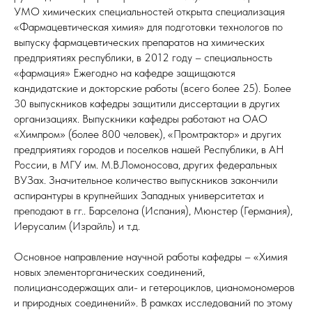
УМО химических специальностей открыта специализация
«Фармацевтическая химия» для подготовки технологов по
выпуску фармацевтических препаратов на химических
предприятиях республики, в 2012 году – специальность
«фармация» Ежегодно на кафедре защищаются
кандидатские и докторские работы (всего более 25). Более
30 выпускников кафедры защитили диссертации в других
организациях. Выпускники кафедры работают на ОАО
«Химпром» (более 800 человек), «Промтрактор» и других
предприятиях городов и поселков нашей Республики, в АН
России, в МГУ им. М.В.Ломоносова, других федеральных
ВУЗах. Значительное количество выпускников закончили
аспирантуры в крупнейших Западных университетах и
преподают в гг.. Барселона (Испания), Мюнстер (Германия),
Иерусалим (Израйль) и т.д.
Основное направление научной работы кафедры – «Химия
новых элементорганических соединений,
полициансодержащих али- и гетероциклов, цианомономеров
и природных соединений». В рамках исследований по этому