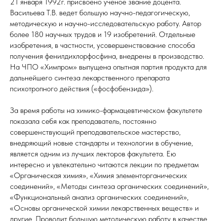
21 января 1992г. присвоено ученое звание доцента.
Васильева Т.В. ведет большую научно-педагогическую,
методическую и научно-исследовательскую работу. Автор
более 180 научных трудов и 19 изобретений. Отдельные
изобретения, в частности, усовершенствование способа
получения фенилдихлорфосфина, внедрены в производство.
На ЧПО «Химпром» выпущена опытная партия продукта для
дальнейшего синтеза лекарственного препарата
психотропного действия («фосфобензида»).
За время работы на химико-фармацевтическом факультете
показала себя как преподаватель, постоянно
совершенствующий преподавательское мастерство,
внедряющий новые стандарты и технологии в обучение,
является одним из лучших лекторов факультета. Ею
интересно и увлекательно читаются лекции по предметам
«Органическая химия», «Химия элементорганических
соединений», «Методы синтеза органических соединений»,
«Функциональный анализ органических соединений»,
«Основы органической химии лекарственных веществ» и
другие. Проводит большую методическую работу в качестве