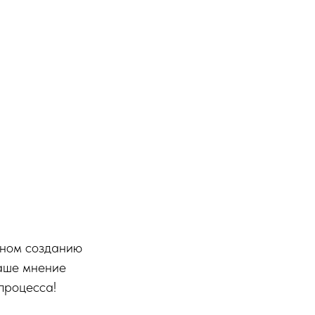
нном созданию
аше мнение
процесса!