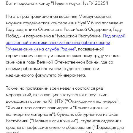
Вот и подошла к концу "Неделя науки ЧувГУ 2025"!
На этот раз традиционная весенняя Международная
научная студенческая конференция ЧувГУ была посвящена
Году защитника Отечества в Российской Федерации, Году
Победы и патриотизма в Чувашской Республике.
Под эгидой
заявленной тематики впервые прошла работа секции
"Ученые-химики на службе Родине"
, посвящённой
героическому подвигу и самоотверженному труду ученых-
химиков в годы Великой Отечественной Войны, где со
своими работами выступили студенты нашего и
медицинского факультета Университета.
Также, на протяжении всей недели состоялся ряд
мероприятий, включающих выступления с научными
докладами гостей из КНИТУ ("Физикохимия полимеров",
"Химия и технология полимеров и "Композиционные
полимерные материалы"), будущих абитуриентов из школ
Республики ("Первые шаги в химии"), студентов отделения
среднего профессионального образования ("Фармация для