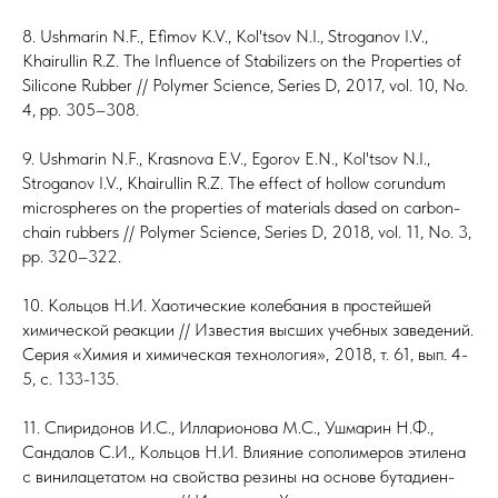
8. Ushmarin N.F., Efimov K.V., Kol'tsov N.I., Stroganov I.V.,
Khairullin R.Z. The Influence of Stabilizers on the Properties of
Silicone Rubber // Polymer Science, Series D, 2017, vol. 10, No.
4, pp. 305–308.
9. Ushmarin N.F., Krasnova E.V., Egorov E.N., Kol'tsov N.I.,
Stroganov I.V., Khairullin R.Z. The effect of hollow corundum
microspheres on the properties of materials dased on carbon-
chain rubbers // Polymer Science, Series D, 2018, vol. 11, No. 3,
pp. 320–322.
10. Кольцов Н.И. Хаотические колебания в простейшей
химической реакции // Известия высших учебных заведений.
Серия «Химия и химическая технология», 2018, т. 61, вып. 4-
5, с. 133-135.
11. Спиридонов И.С., Илларионова М.С., Ушмарин Н.Ф.,
Сандалов С.И., Кольцов Н.И. Влияние сополимеров этилена
с винилацетатом на свойства резины на основе бутадиен-