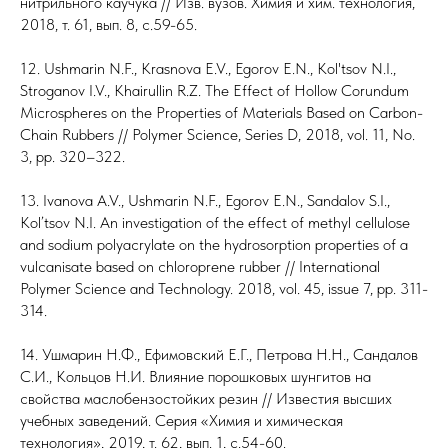
нитрильного каучука // Изв. вузов. Химия и хим. технология,
2018, т. 61, вып. 8, с.59-65.
12. Ushmarin N.F., Krasnova E.V., Egorov E.N., Kol'tsov N.I.,
Stroganov I.V., Khairullin R.Z. The Effect of Hollow Corundum
Microspheres on the Properties of Materials Based on Carbon-
Chain Rubbers // Polymer Science, Series D, 2018, vol. 11, No.
3, pp. 320–322.
13. Ivanova A.V., Ushmarin N.F., Egorov E.N., Sandalov S.I.,
Kol’tsov N.I. An investigation of the effect of methyl cellulose
and sodium polyacrylate on the hydrosorption properties of a
vulcanisate based on chloroprene rubber // International
Polymer Science and Technology. 2018, vol. 45, issue 7, pp. 311-
314.
14. Ушмарин Н.Ф., Ефимовский Е.Г., Петрова Н.Н., Сандалов
С.И., Кольцов Н.И. Влияние порошковых шунгитов на
свойства маслобензостойких резин // Известия высших
учебных заведений. Серия «Химия и химическая
технология», 2019, т. 62, вып. 1, с.54-60.