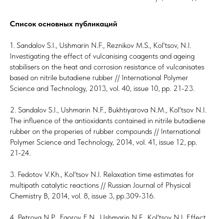
Список основных публикаций
1. Sandalov S.I., Ushmarin N.F., Reznikov M.S., Kol'tsov, N.I.
Investigating the effect of vulcanising coagents and ageing
stabilisers on the heat and corrosion resistance of vulcanisates
based on nitrile butadiene rubber // International Polymer
Science and Technology, 2013, vol. 40, issue 10, pp. 21-23.
2. Sandalov S.I., Ushmarin N.F., Bukhtiyarova N.M., Kol'tsov N.I.
The influence of the antioxidants contained in nitrile butadiene
rubber on the properies of rubber compounds // International
Polymer Science and Technology, 2014, vol. 41, issue 12, pp.
21-24.
3. Fedotov V.Kh., Kol'tsov N.I. Relaxation time estimates for
multipath catalytic reactions // Russian Journal of Physical
Chemistry B, 2014, vol. 8, issue 3, pp.309-316.
4. Petrova N.P., Egorov E.N., Ushmarin N.F., Kol'tsov N.I. Effect