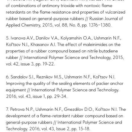
of combinations of antimony trioxide with nontoxic flame
retardants on the flame resistance and properties of vulcanized
rubber based on general-purpose rubbers // Russian Journal of
Applied Chemistry, 2015, vol. 88, No. 8, pp. 1376−1380.
5. Ivanova A.V., Danilov V.A., Kolyamshin O.A., Ushmarin N.F.,
Kol'tsov N.I., Khasanov A.I. The effect of maleinimides on the
properties of a rubber compound based on nitrile butadiene
rubber // International Polymer Science and Technology, 2015,
vol. 42, issue 3, pp. 19-22.
6. Sandalov S.I., Reznikov M.S., Ushmarin N.F., Kol'tsov N.I.
Improving the quality of the sealing elements of packer anchor
equipment // International Polymer Science and Technology.
2016, vol. 43, issue 1, pp. 29-34.
7. Petrova N.P., Ushmarin N.F., Gnezdilov D.O., Kol'tsov N.I. The
development of a flame-retardant rubber compound based on
general-purpose rubbers // International Polymer Science and
Technology. 2016, vol. 43, Issue 2, pp. 15-18.