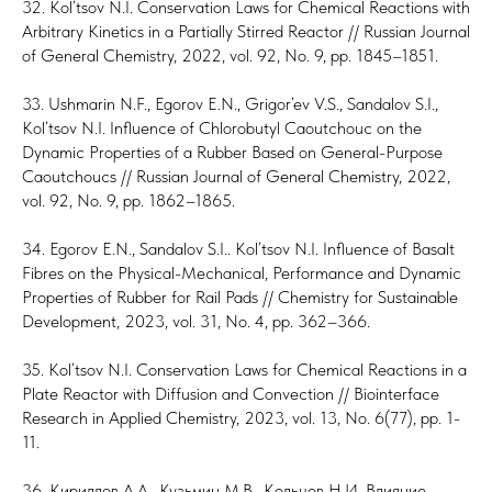
32. Kol’tsov N.I. Conservation Laws for Chemical Reactions with
Arbitrary Kinetics in a Partially Stirred Reactor // Russian Journal
of General Chemistry, 2022, vol. 92, No. 9, pp. 1845–1851.
33. Ushmarin N.F., Egorov E.N., Grigor’ev V.S., Sandalov S.I.,
Kol’tsov N.I. Influence of Chlorobutyl Caoutchouc on the
Dynamic Properties of a Rubber Based on General-Purpose
Caoutchoucs // Russian Journal of General Chemistry, 2022,
vol. 92, No. 9, pp. 1862–1865.
34. Egorov E.N., Sandalov S.I.. Kol’tsov N.I. Influence of Basalt
Fibres on the Physical-Mechanical, Performance and Dynamic
Properties of Rubber for Rail Pads // Chemistry for Sustainable
Development, 2023, vol. 31, No. 4, pp. 362–366.
35. Kol’tsov N.I. Conservation Laws for Chemical Reactions in a
Plate Reactor with Diffusion and Convection // Biointerface
Research in Applied Chemistry, 2023, vol. 13, No. 6(77), pp. 1-
11.
36. Кириллов А.А., Кузьмин М.В., Кольцов Н.И. Влияние