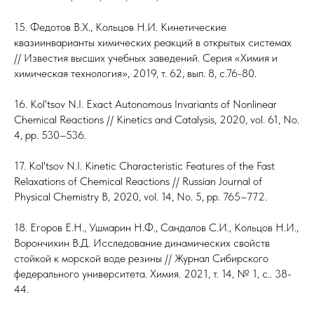
15. Федотов В.Х., Кольцов Н.И. Кинетические
квазиинварианты химических реакций в открытых системах
// Известия высших учебных заведений. Серия «Химия и
химическая технология», 2019, т. 62, вып. 8, с.76-80.
16. Kol'tsov N.I. Exact Autonomous Invariants of Nonlinear
Chemical Reactions // Kinetics and Catalysis, 2020, vol. 61, No.
4, pp. 530–536.
17. Kol'tsov N.I. Kinetic Characteristic Features of the Fast
Relaxations of Chemical Reactions // Russian Journal of
Physical Chemistry B, 2020, vol. 14, No. 5, pp. 765–772.
18. Егоров Е.Н., Ушмарин Н.Ф., Сандалов С.И., Кольцов Н.И.,
Ворончихин В.Д. Исследование динамических свойств
стойкой к морской воде резины // Журнал Сибирского
федерального университета. Химия. 2021, т. 14, № 1, с.. 38-
44.