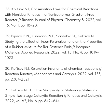
28. Kol'tsov N.I. Conservation Laws for Chemical Reactions
with Nonideal Kinetics in a Nonisothermal Gradient-Free
Reactor // Russian Journal of Physical Chemistry B, 2022, vol.
16, No. 1, pp. 18–23.
29. Egorov, E.N., Ushmarin, N.F., Sandalov S.I., Kol’tsov N.I.
Studying the Effect of
trans
-Polynorbornene on the Properties
of a Rubber Mixture for Rail Fastener Pads // Inorganic
Materials: Applied Research. 2022. vol. 13, No. 4, pp. 1019–
1023.
30. Kol’tsov N.I. Relaxation invariants of chemical reactions //
Reaction Kinetics, Mechanisms and Catalysis. 2022, vol. 135,
pp. 2307–2321.
31. Kol’tsov N.I. On the Multiplicity of Stationary States in a
Simple Two-Stage Catalytic Reaction // Kinetics and Catalysis,
2022, vol. 63, No. 6, pp. 642–644