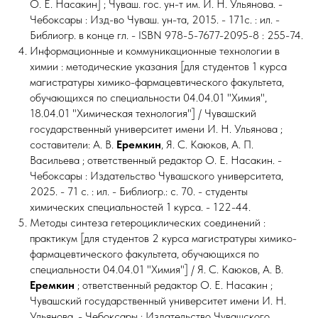
О. Е. Насакин] ; Чуваш. гос. ун-т им. И. Н. Ульянова. -
Чебоксары : Изд-во Чуваш. ун-та, 2015. - 171с. : ил. -
Библиогр. в конце гл. - ISBN 978-5-7677-2095-8 : 255-74.
Информационные и коммуникационные технологии в
химии : методические указания [для студентов 1 курса
магистратуры химико-фармацевтического факультета,
обучающихся по специальности 04.04.01 "Химия",
18.04.01 "Химическая технология"] / Чувашский
государственный университет имени И. Н. Ульянова ;
составители: А. В.
Еремкин
, Я. С. Каюков, А. П.
Васильева ; ответственный редактор О. Е. Насакин. -
Чебоксары : Издательство Чувашского университета,
2025. - 71 с. : ил. - Библиогр.: с. 70. - студенты
химических специальностей 1 курса. - 122-44.
Методы синтеза гетероциклических соединений :
практикум [для студентов 2 курса магистратуры химико-
фармацевтического факультета, обучающихся по
специальности 04.04.01 "Химия"] / Я. С. Каюков, А. В.
Еремкин
; ответственный редактор О. Е. Насакин ;
Чувашский государственный университет имени И. Н.
Ульянова. - Чебоксары : Издательство Чувашского