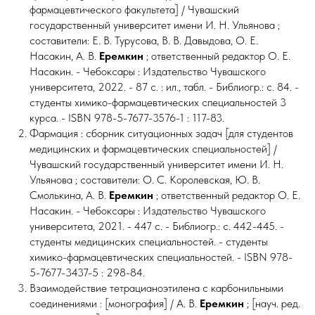
фармацевтического факультета] / Чувашский
государственный университет имени И. Н. Ульянова ;
составители: Е. В. Турусова, В. В. Давыдова, О. Е.
Насакин, А. В.
Еремкин
; ответственный редактор О. Е.
Насакин. - Чебоксары : Издательство Чувашского
университета, 2022. - 87 с. : ил., табл. - Библиогр.: с. 84. -
студенты химико-фармацевтических специальностей 3
курса. - ISBN 978-5-7677-3576-1 : 117-83.
Фармация : сборник ситуационных задач [для студентов
медицинских и фармацевтических специальностей] /
Чувашский государственный университет имени И. Н.
Ульянова ; составители: О. С. Королевская, Ю. В.
Смолькина, А. В.
Еремкин
; ответственный редактор О. Е.
Насакин. - Чебоксары : Издательство Чувашского
университета, 2021. - 447 с. - Библиогр.: с. 442-445. -
студенты медицинских специальностей. - студенты
химико-фармацевтических специальностей. - ISBN 978-
5-7677-3437-5 : 298-84.
Взаимодействие тетрацианоэтилена с карбонильными
соединениями : [монография] / А. В.
Еремкин
; [науч. ред.