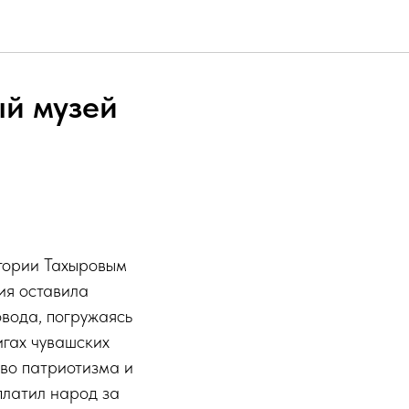
ый музей
тории Тахыровым
ия оставила
овода, погружаясь
игах чувашских
тво патриотизма и
платил народ за