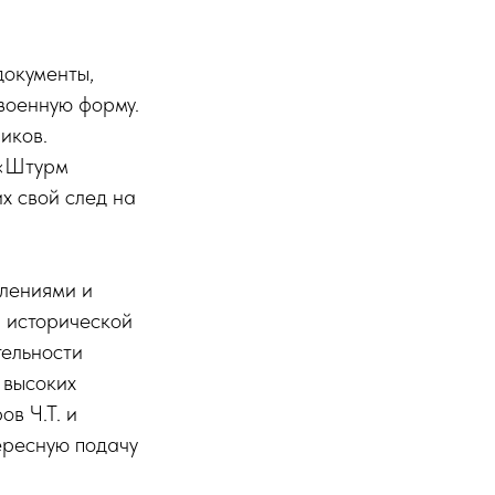
документы,
военную форму.
иков.
 «Штурм
их свой след на
тлениями и
 исторической
тельности
 высоких
в Ч.Т. и
ересную подачу