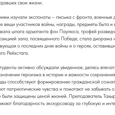
отдавших свои жизни.
ием изучали экспонаты – письма с фронта, военные 
е вещи участников войны, награды, предметы быта и 
вала шпага адъютанта фон Паулюса, трофей разведч
озицией зала, посвященного Победе, стала диорама
твующая о последних днях войны и о героях, оставивш
го Рейхстага.
туденты активно обсуждали увиденное, делясь впеча
значении героизма в истории и важности сохранения
езды способствуют формированию гражданской созна
ют патриотические чувства и помогают не забывать о
е были защищены ценой жизней. Преподаватель Тахыро
жают благодарность экскурсоводу за глубокую и инт