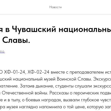
Новости
я в Чувашский национальн
 Славы.
ПО
 ХФ-01-24, ХФ-02-24 вместе с преподавателем ис
ашский национальный музей Воинской Славы. Экскурс
атление. Затаив дыхание, студенты слушали экскурс
 Отечественной войны. Рассказы о героических подв
е и в тылу, о боевых наградах, вызвали глубокое чувс
ра музея наглядно напомнила о той цене, которую за