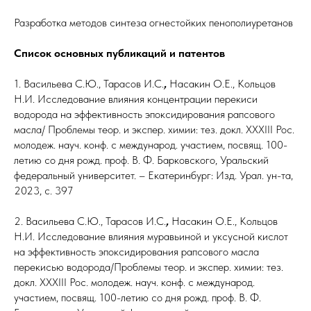
Разработка методов синтеза огнестойких пенополиуретанов
Список основных публикаций и патентов
1. Васильева С.Ю., Тарасов И.С.
,
Насакин О.Е., Кольцов
Н.И. Исследование влияния концентрации перекиси
водорода на эффективность эпоксидирования рапсового
масла/ Проблемы теор. и экспер. химии: тез. докл. XXXIII Рос.
молодеж. науч. конф. с международ. участием, посвящ. 100-
летию со дня рожд. проф. В. Ф. Барковского, Уральский
федеральный университет. – Екатеринбург: Изд. Урал. ун-та,
2023, с. 397
2. Васильева С.Ю., Тарасов И.С.
,
Насакин О.Е., Кольцов
Н.И. Исследование влияния муравьиной и уксусной кислот
на эффективность эпоксидирования рапсового масла
перекисью водорода/Проблемы теор. и экспер. химии: тез.
докл. XXXIII Рос. молодеж. науч. конф. с международ.
участием, посвящ. 100-летию со дня рожд. проф. В. Ф.