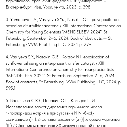
Барковского, Уральский федеральный университет. –
Екатеринбург: Изд. Урал. ун-та, 2023, с. 398
3. Yumanova L.A., Vasilyeva S.Yu., Nasakin O.E. polyepoxifurans
based on difurfulidenacetone / XIII International Conference on
Chemistry for Young Scientists “MENDELEEV 2024”. St
Petersburg. September 2–6, 2024. Book of abstracts. — St
Petersburg.: VVM Publishing LLC, 2024. p. 279.
4. Vasilyeva S.Y., Nasakin O.E., Koltsov N.I. epoxidation of
sunflower oil using an interphase transfer catalyst / XIII
International Conference on Chemistry for Young Scientists
“MENDELEEV 2024”. St Petersburg. September 2–6, 2024.
Book of abstracts. St Petersburg.: VVM Publishing LLC, 2024. p.
595.1.
5. Васильева С.Ю., Насакин О.Е., Кольцов Н.И.
Исследование эпоксидирования горчичного масла
гипохлоридом натрия в присутствии N,N'-бис(-
салицилиден)- 1,2-фенилендиамино-(2-)] хлорида марганца
(III) / Сборник материалов XX международной научно-