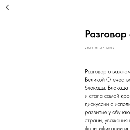
Разговор
2024-01-27 12:02
Разговор о важном
Великой Отечеств
блокады. Блокада 
и стала самой кро
дискуссии с испол
развитие у обуча
страны, уважения 
фальсификации ис