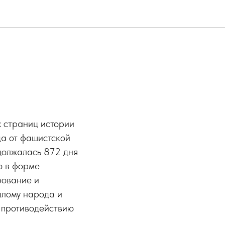
х страниц истории
да от фашистской
одолжалась 872 дня
о в форме
рование и
шлому народа и
и противодействию