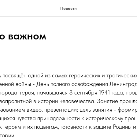
Новости
 о важном
 посвящён одной из самых героических и трагически
енной войны - День полного освобождения Ленингра
города-героя, начавшаяся 8 сентября 1941 года, пр
вопролитной в истории человечества. Занятие прошл
ьзованием видео, презентации; цель занятия - форми
ющихся чувства принадлежности к историческому про
к героям и их подвигам, готовности к защите Родины 
тории.