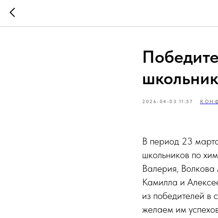
Победите
школьник
2026-04-03 11:57
КОН
В период 23 март
школьников по хи
Валерия, Волкова 
Камилла и Алексе
из победителей в 
желаем им успехов