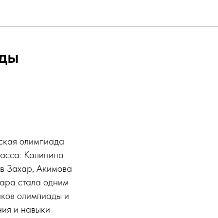
ады
йская олимпиада
ласса: Калинина
ов Захар, Акимова
ара стала одним
иков олимпиады и
ния и навыки