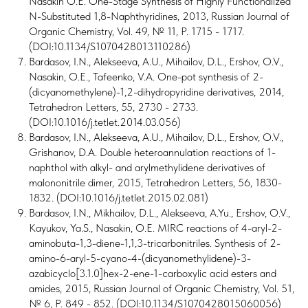
Nasakin O.E. One-Stage Synthesis of Highly Functionalized
N-Substituted 1,8-Naphthyridines, 2013, Russian Journal of
Organic Chemistry, Vol. 49, № 11, P. 1715 - 1717.
(DOI:10.1134/S1070428013110286)
Bardasov, I.N., Alekseeva, A.U., Mihailov, D.L., Ershov, O.V.,
Nasakin, O.E., Tafeenko, V.A. One-pot synthesis of 2-
(dicyanomethylene)-1,2-dihydropyridine derivatives, 2014,
Tetrahedron Letters, 55, 2730 - 2733.
(DOI:10.1016/j.tetlet.2014.03.056)
Bardasov, I.N., Alekseeva, A.U., Mihailov, D.L., Ershov, O.V.,
Grishanov, D.A. Double heteroannulation reactions of 1-
naphthol with alkyl- and arylmethylidene derivatives of
malononitrile dimer, 2015, Tetrahedron Letters, 56, 1830-
1832. (DOI:10.1016/j.tetlet.2015.02.081)
Bardasov, I.N., Mikhailov, D.L., Alekseeva, A.Yu., Ershov, O.V.,
Kayukov, Ya.S., Nasakin, O.E. MIRC reactions of 4-aryl-2-
aminobuta-1,3-diene-1,1,3-tricarbonitriles. Synthesis of 2-
amino-6-aryl-5-cyano-4-(dicyanomethylidene)-3-
azabicyclo[3.1.0]hex-2-ene-1-carboxylic acid esters and
amides, 2015, Russian Journal of Organic Chemistry, Vol. 51,
№ 6, P. 849 - 852. (DOI:10.1134/S1070428015060056)