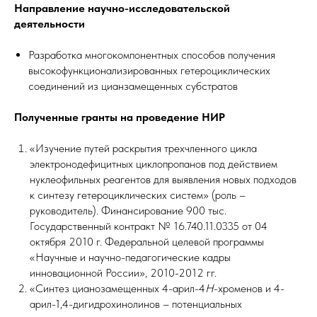
Направление научно-исследовательской
деятельности
Разработка многокомпонентных способов получения
высокофункционализированных гетероциклических
соединений из цианзамещенных субстратов
Полученные гранты на проведение НИР
«Изучение путей раскрытия трехчленного цикла
электронодефицитных циклопропанов под действием
нуклеофильных реагентов для выявления новых подходов
к синтезу гетероциклических систем» (роль –
руководитель). Финансирование 900 тыс.
Государственный контракт № 16.740.11.0335 от 04
октября 2010 г. Федеральной целевой программы
«Научные и научно-педагогические кадры
инновационной России», 2010-2012 гг.
«Синтез цианозамещенных 4-арил-4
H
-хроменов и 4-
арил-1,4-дигидрохинолинов – потенциальных