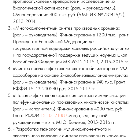
противоопухолевых препаратов и исследование их
биологической активности» (роль – руководитель).
Финансирование 400 тыс. руб. (УМНИК №2314ГУ/2),
2013-2014 гг.
«Многокомпонентный синтез производных хромена»
(роль – руководитель). Финансирование 1200 тыс. Грант
Президента Российской Федерации для
государственной поддержки молодых российских ученых
и по государственной поддержке ведущих научных школ
Российской Федерации МК-6312.2015.3, 2015-2016 гг.
«Синтез новых эффективных светостабилизаторов и УФ-
адсорберов на основе 2-хлорбензальмалонодинитрила»
(роль – руководитель). Финансирование 740 тыс. Грант
РФФИ 16-43-210540 р_а, 2016-2017 гг.
«Новая эффективная стратегия синтеза и модификации
полифункциональных производных никотиновой кислоты»
(роль – исполнитель). Финансирование 4000 тыс. руб.
Грант РФФИ
15-33-21087
мол_а_вед, научный
руководитель – к.х.н. М.Ю. Беликов, 2015-2016 гг.
«Разработка технологии мультикомпонентного и
экологичного подхода к синтезу производных хромена»