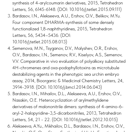
synthesis of 4-arylcoumarin derivatives, 2015, Tetrahedron
Letters, 56, 6145-6148. (DOI: 10.1016/j.tetlet.2015.09.111)
Bardasov, I.N., Alekseeva, A.U., Ershov, O.V., Belikov, M.Yu.
Four component DHARMA-synthesis of some densely
functionalized 1,8-naphthyridines, 2015, Tetrahedron
Letters, 56, 5434–5436. (DOI:
10.1016/j.tetlet.2015.08.013)
Semenova, M.N., Tsyganov, D.V., Malyshev, O.R., Ershov,
O.V., Bardasov, I.N., Semenov, R.V., Kiselyov, A.S., Semenov,
V.V. Comparative in vivo evaluation of polyalkoxy substituted
4H-chromenes and oxa-podophyllotoxins as microtubule
destabilizing agents in the phenotypic sea urchin embryo
assay, 2014, Bioorganic & Medicinal Chemistry Letters, 24,
3914-3918. (DOI: 10.1016/j.bmcl.2014.06.043)
Bardasov, I.N., Mihailov, D.L., Alekseeva, A.U., Ershov, O.V.,
Nasakin, O.E. Heterocyclization of arylmethylidene
derivatives of malononitrile dimers: synthesis of 4-amino-6-
aryl-2-halopyridine-3,5-dicarbonitriles, 2013, Tetrahedron
Letters, 54, 21 - 22. (DOI: 10.1016/j.tetlet.2012.10.015)
Alekseeva, A.Yu., Mikhailov, D.L., Bardasov, I.N., Ershov, O.V.,