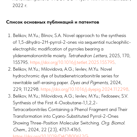
2022 г.
Список основных публикаций и патентов
Belikov, M.Yu.; Blinov, S.A. Novel approach to the synthesis
of 1,5-dihydro-2H-pyrrol-2-ones via sequential nucleophilic-
electrophilic modification of pyrroles bearing a
ylidenemalononitrile moiety.
Tetrahedron Letters
, 2025, 170,
155795.
https://doi.org/10.1016/j.tetlet.2025.155795
.
Belikov, M.Yu.; Milovidova, A.G.; Ievlev, M.Yu. Novel
hydrochromic dye of butadienetricarbonitrile series for
rewritable self-erasing paper.
Dyes and Pigments
, 2024,
229, 112298.
https://doi.org/10.1016/j.dyepig.2024.112298
.
Belikov, M.Yu.; Milovidova, A.G.; Ievlev, M.Yu.; Fedoseev, S.V.
Synthesis of the First 4-Oxobutane-1,1,2,2-
Tetracarbonitriles Containing a Phenol Fragment and Their
Transformation into Cyano-Substituted Pyrrol-2-Ones
Showing Three-Position Molecular Switching.
Org. Biomol.
Chem
., 2024, 22 (23), 4757-4765.
https://doi.org/10.1039/D4OB00612G
.