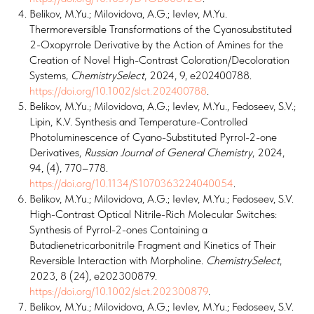
Belikov, M.Yu.; Milovidova, A.G.; Ievlev, M.Yu.
Thermoreversible Transformations of the Cyanosubstituted
2-Oxopyrrole Derivative by the Action of Amines for the
Creation of Novel High-Contrast Coloration/Decoloration
Systems,
ChemistrySelect
, 2024, 9, e202400788.
https://doi.org/10.1002/slct.202400788
.
Belikov, M.Yu.; Milovidova, A.G.; Ievlev, M.Yu., Fedoseev, S.V.;
Lipin, K.V. Synthesis and Temperature-Controlled
Photoluminescence of Cyano-Substituted Pyrrol-2-one
Derivatives,
Russian Journal of General Chemistry
, 2024,
94, (4), 770–778.
https://doi.org/10.1134/S1070363224040054
.
Belikov, M.Yu.; Milovidova, A.G.; Ievlev, M.Yu.; Fedoseev, S.V.
High-Contrast Optical Nitrile-Rich Molecular Switches:
Synthesis of Pyrrol-2-ones Containing a
Butadienetricarbonitrile Fragment and Kinetics of Their
Reversible Interaction with Morpholine.
ChemistrySelect
,
2023, 8 (24), e202300879.
https://doi.org/10.1002/slct.202300879
.
Belikov, M.Yu.; Milovidova, A.G.; Ievlev, M.Yu.; Fedoseev, S.V.