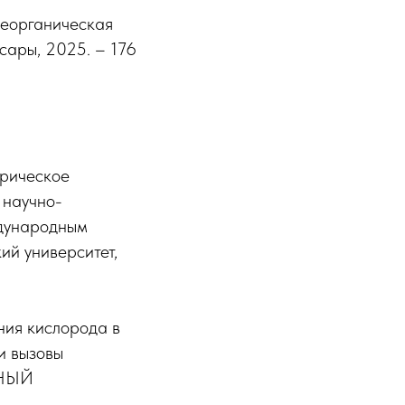
 неорганическая
ксары, 2025. – 176
трическое
 научно-
ждународным
ий университет,
ния кислорода в
и вызовы
ННЫЙ