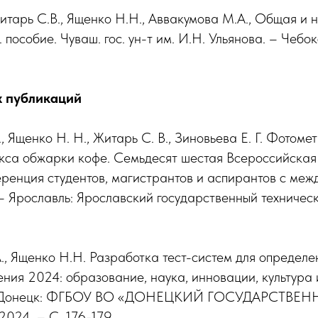
Житарь С.В., Ященко Н.Н., Аввакумова М.А., Общая и
. пособие. Чуваш. гос. ун-т им. И.Н. Ульянова. – Чебо
х публикаций
, Ященко Н. Н., Житарь С. В., Зиновьева Е. Г. Фотоме
кса обжарки кофе. Семьдесят шестая Всероссийская
еренция студентов, магистрантов и аспирантов с ме
 – Ярославль: Ярославский государственный техническ
., Ященко Н.Н. Разработка тест-систем для определе
ения 2024: образование, наука, инновации, культура 
– Донецк: ФГБОУ ВО «ДОНЕЦКИЙ ГОСУДАРСТВЕ
24. – С. 176-179.