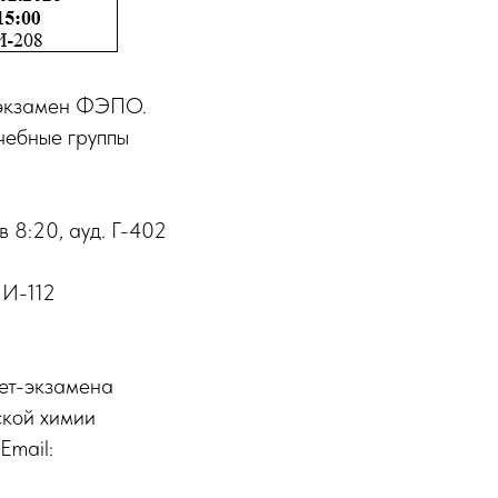
-экзамен ФЭПО.
чебные группы
 8:20, ауд. Г-402
 И-112
ет-экзамена
кой химии
Email: