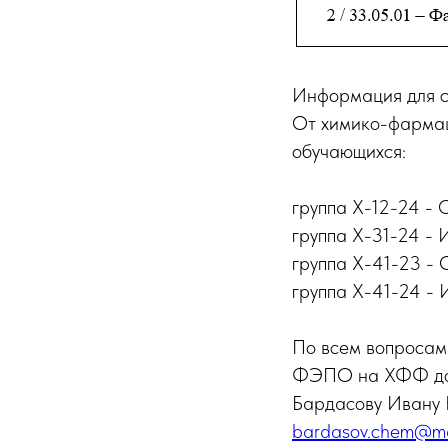
Информация для с
От химико-фармац
обучающихся:
группа X-12-24 - 
группа Х-31-24 - И
группа Х-41-23 - 
группа Х-41-24 - 
По всем вопросам
ФЭПО на ХФФ доце
Бардасову Ивану 
bardasov.chem@mai