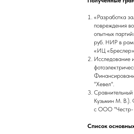
Полученные гра
«Разработка за
повреждения во
опытных партий»
руб. НИР в рам
«ИЦ «Бреслер
Исследование и
фотоэлектрическ
Финансирование
"Хевел".
Сравнительный 
Кузьмин М. В.)
с ООО "Честр-
Список основных