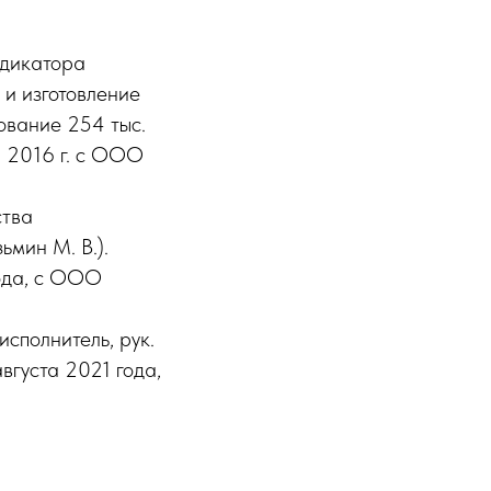
ндикатора
 и изготовление
рование 254 тыс.
я 2016 г. с ООО
ства
ьмин М. В.).
ода, с ООО
сполнитель, рук.
вгуста 2021 года,