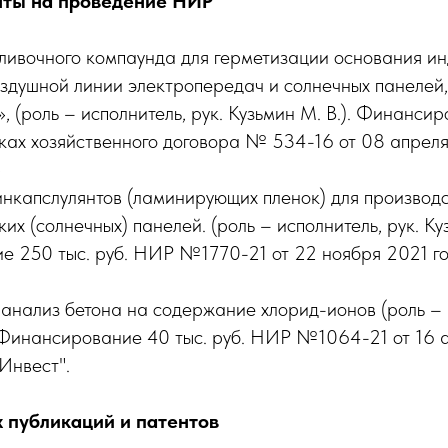
нты на проведение НИР
ливочного компаунда для герметизации основания и
здушной линии электропередач и солнечных панелей,
, (роль – исполнитель, рук. Кузьмин М. В.). Финанси
ках хозяйственного договора № 534-16 от 08 апрел
»
нкапслулянтов (ламинирующих пленок) для производ
их (солнечных) панелей. (роль – исполнитель, рук. Куз
 250 тыс. руб. НИР №1770-21 от 22 ноября 2021 г
анализ бетона на содержание хлорид-ионов (роль – и
. Финансирование 40 тыс. руб. НИР №1064-21 от 16 а
Инвест".
 публикаций и патентов