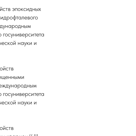
ойств эпоксидных
гидрофталевого
ждународным
о госуниверситета
еской науки и
войств
мещенными
 международным
о госуниверситета
еской науки и
войств