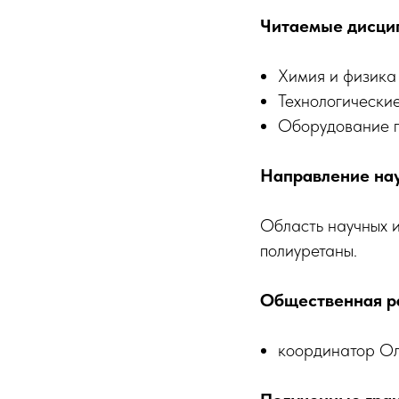
Читаемые дисци
Химия и физика
Технологически
Оборудование п
Направление нау
Область научных 
полиуретаны.
Общественная р
координатор О