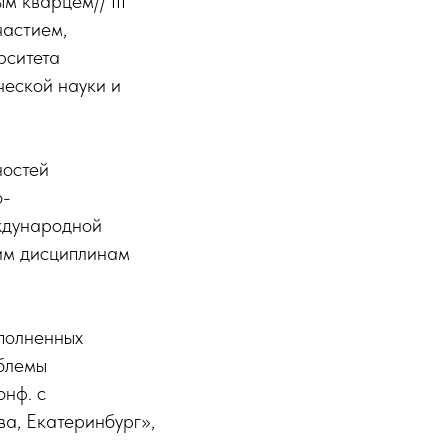
 кварцем// III
частием,
рситета
еской науки и
ностей
о-
ждународной
им дисциплинам
аполненных
блемы
онф. с
ва, Екатеринбург»,