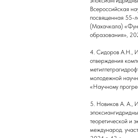
эпоксиангидридны
Всероссийская на
посвященная 55-ле
(Махачкала) «Фун
образования», 20
4. Сидоров А.Н., 
отверждения комп
метилтетрагидроф
молодежной научн
«Научному прогрес
5. Новиков А. А.,
эпоксиангидридны
теоретической и э
международ. участ