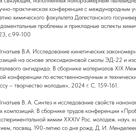
х связующих, наполненных наноразмерным пылевидным
учно-практическая конференция с международным у
тию химического факультета Дагестанского госуниве
даментальные проблемы и прикладные аспекты химич
23, с.99-100
Игнатьев В.А. Исследование кинетических закономер
озиций на основе эпоксидиановой смолы ЭД-22 и из
талевого ангидрида. В сборнике материалов ХIX Ме
ой конференции по естественнонаучным и техническ
су – творчество молодых», 2024 г. С. 159-161.
 Игнатьев В. А. Синтез и исследование свойств нанон
х композиций. В сборнике трудов конференции «Про
кспериментальной химии XXXIV Рос. молодеж. науч. к
ием, посвящ. 190-летию со дня рожд. Д. И. Менделее