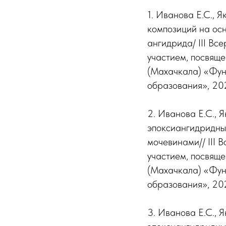
1. Иванова Е.С., 
композиций на осн
ангидрида/ III В
участием, посвяще
(Махачкала) «Фун
образования», 202
2. Иванова Е.С., Я
эпоксиангидридны
мочевинами// III
участием, посвяще
(Махачкала) «Фун
образования», 20
3. Иванова Е.С., Я