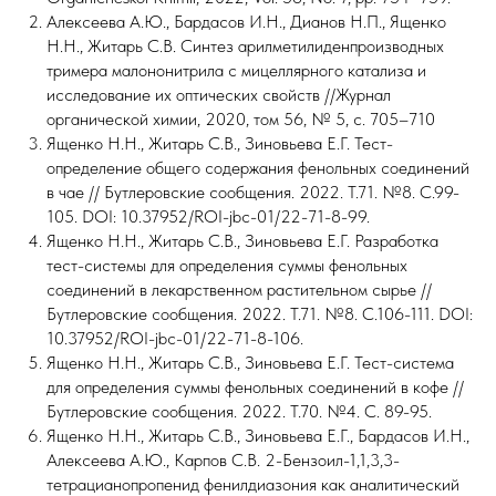
Алексеева А.Ю., Бардасов И.Н., Дианов Н.П., Ященко
Н.Н., Житарь С.В. Синтез арилметилиденпроизводных
тримера малононитрила с мицеллярного катализа и
исследование их оптических свойств //Журнал
органической химии, 2020, том 56, № 5, с. 705–710
Ященко Н.Н., Житарь С.В., Зиновьева Е.Г. Тест-
определение общего содержания фенольных соединений
в чае // Бутлеровские сообщения. 2022. Т.71. №8. C.99-
105. DOI: 10.37952/ROI-jbc-01/22-71-8-99.
Ященко Н.Н., Житарь С.В., Зиновьева Е.Г. Разработка
тест-системы для определения суммы фенольных
соединений в лекарственном растительном сырье //
Бутлеровские сообщения. 2022. Т.71. №8. C.106-111. DOI:
10.37952/ROI-jbc-01/22-71-8-106.
Ященко Н.Н., Житарь С.В., Зиновьева Е.Г. Тест-система
для определения суммы фенольных соединений в кофе //
Бутлеровские сообщения. 2022. Т.70. №4. С. 89-95.
Ященко Н.Н., Житарь С.В., Зиновьева Е.Г., Бардасов И.Н.,
Алексеева А.Ю., Карпов С.В. 2-Бензоил-1,1,3,3-
тетрацианопропенид фенилдиазония как аналитический