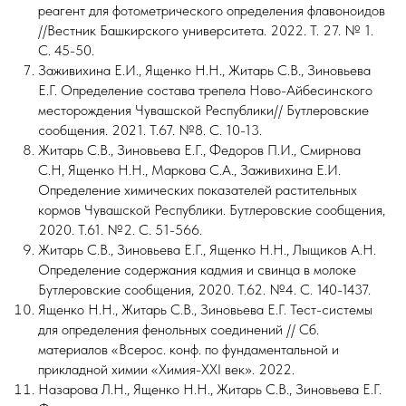
реагент для фотометрического определения флавоноидов
//Вестник Башкирского университета. 2022. Т. 27. № 1.
С. 45-50.
Заживихина Е.И., Ященко Н.Н., Житарь С.В., Зиновьева
Е.Г. Определение состава трепела Ново-Айбесинского
месторождения Чувашской Республики// Бутлеровские
сообщения. 2021. Т.67. №8. С. 10-13.
Житарь С.В., Зиновьева Е.Г., Федоров П.И., Смирнова
С.Н, Ященко Н.Н., Маркова С.А., Заживихина Е.И.
Определение химических показателей растительных
кормов Чувашской Республики. Бутлеровские сообщения,
2020. Т.61. №2. С. 51-566.
Житарь С.В., Зиновьева Е.Г., Ященко Н.Н., Лыщиков А.Н.
Определение содержания кадмия и свинца в молоке
Бутлеровские сообщения, 2020. Т.62. №4. С. 140-1437.
Ященко Н.Н., Житарь С.В., Зиновьева Е.Г. Тест-системы
для определения фенольных соединений // Сб.
материалов «Всерос. конф. по фундаментальной и
прикладной химии «Химия-ХХI век». 2022.
Назарова Л.Н., Ященко Н.Н., Житарь С.В., Зиновьева Е.Г.