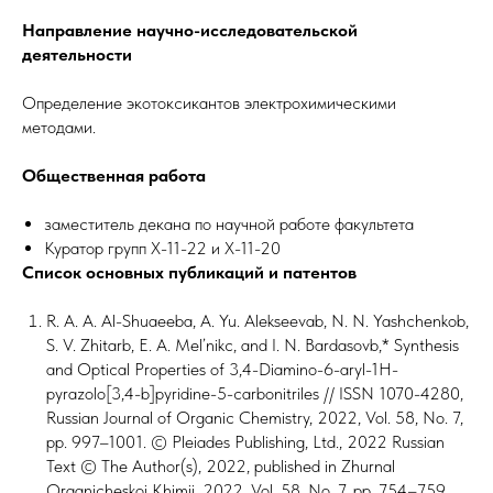
Направление научно-исследовательской
деятельности
Определение экотоксикантов электрохимическими
методами.
Общественная работа
заместитель декана по научной работе факультета
Куратор групп Х-11-22 и Х-11-20
Список основных публикаций и патентов
R. A. A. Al-Shuaeeba, A. Yu. Alekseevab, N. N. Yashchenkob,
S. V. Zhitarb, E. A. Mel’nikc, and I. N. Bardasovb,* Synthesis
and Optical Properties of 3,4-Diamino-6-aryl-1H-
pyrazolo[3,4-b]pyridine-5-carbonitriles // ISSN 1070-4280,
Russian Journal of Organic Chemistry, 2022, Vol. 58, No. 7,
pp. 997–1001. © Pleiades Publishing, Ltd., 2022 Russian
Text © The Author(s), 2022, published in Zhurnal
Organicheskoi Khimii, 2022, Vol. 58, No. 7, pp. 754–759.