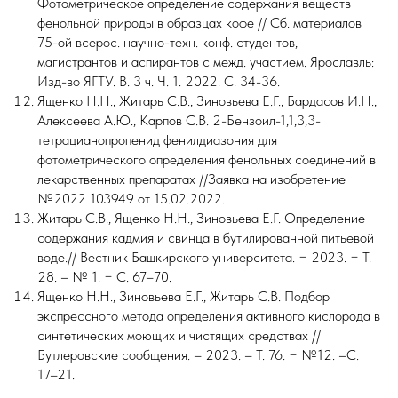
Фотометрическое определение содержания веществ
фенольной природы в образцах кофе // Сб. материалов
75-ой всерос. научно-техн. конф. студентов,
магистрантов и аспирантов с межд. участием. Ярославль:
Изд-во ЯГТУ. В. 3 ч. Ч. 1. 2022. С. 34-36.
Ященко Н.Н., Житарь С.В., Зиновьева Е.Г., Бардасов И.Н.,
Алексеева А.Ю., Карпов С.В. 2-Бензоил-1,1,3,3-
тетрацианопропенид фенилдиазония для
фотометрического определения фенольных соединений в
лекарственных препаратах //Заявка на изобретение
№2022 103949 от 15.02.2022.
Житарь С.В., Ященко Н.Н., Зиновьева Е.Г. Определение
содержания кадмия и свинца в бутилированной питьевой
воде.// Вестник Башкирского университета. − 2023. − Т.
28. – № 1. − С. 67–70.
Ященко Н.Н., Зиновьева Е.Г., Житарь С.В. Подбор
экспрессного метода определения активного кислорода в
синтетических моющих и чистящих средствах //
Бутлеровские сообщения. – 2023. – Т. 76. − №12. –С.
17–21.