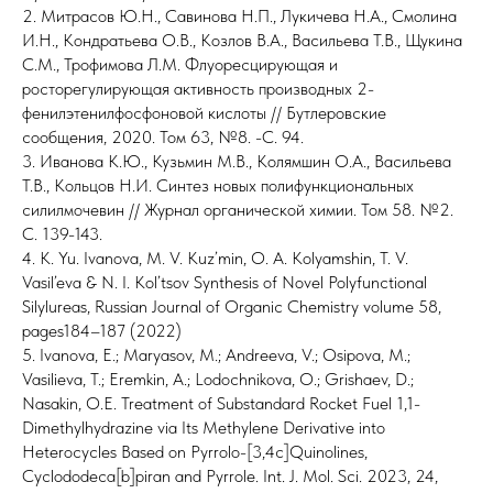
2. Митрасов Ю.Н., Савинова Н.П., Лукичева Н.А., Смолина
И.Н., Кондратьева О.В., Козлов В.А., Васильева Т.В., Щукина
С.М., Трофимова Л.М. Флуоресцирующая и
росторегулирующая активность производных 2-
фенилэтенилфосфоновой кислоты // Бутлеровские
сообщения, 2020. Том 63, №8. -С. 94.
3. Иванова К.Ю., Кузьмин М.В., Колямшин О.А., Васильева
Т.В., Кольцов Н.И. Синтез новых полифункциональных
силилмочевин // Журнал органической химии. Том 58. №2.
С. 139-143.
4. K. Yu. Ivanova, M. V. Kuz’min, O. A. Kolyamshin, T. V.
Vasil’eva & N. I. Kol’tsov Synthesis of Novel Polyfunctional
Silylureas, Russian Journal of Organic Chemistry volume 58,
pages184–187 (2022)
5. Ivanova, E.; Maryasov, M.; Andreeva, V.; Osipova, M.;
Vasilieva, T.; Eremkin, A.; Lodochnikova, O.; Grishaev, D.;
Nasakin, O.E. Treatment of Substandard Rocket Fuel 1,1-
Dimethylhydrazine via Its Methylene Derivative into
Heterocycles Based on Pyrrolo-[3,4c]Quinolines,
Cyclododeca[b]piran and Pyrrole. Int. J. Mol. Sci. 2023, 24,